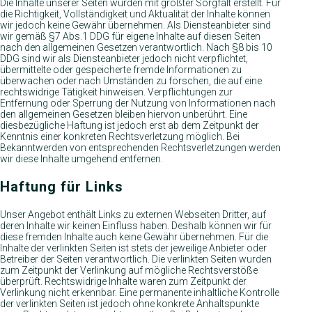
Die Inhalte unserer Seiten wurden mit größter Sorgfalt erstellt. Für
die Richtigkeit, Vollständigkeit und Aktualität der Inhalte können
wir jedoch keine Gewähr übernehmen. Als Diensteanbieter sind
wir gemäß §7 Abs.1 DDG für eigene Inhalte auf diesen Seiten
nach den allgemeinen Gesetzen verantwortlich. Nach §8 bis 10
DDG sind wir als Diensteanbieter jedoch nicht verpflichtet,
übermittelte oder gespeicherte fremde Informationen zu
überwachen oder nach Umständen zu forschen, die auf eine
rechtswidrige Tätigkeit hinweisen. Verpflichtungen zur
Entfernung oder Sperrung der Nutzung von Informationen nach
den allgemeinen Gesetzen bleiben hiervon unberührt. Eine
diesbezügliche Haftung ist jedoch erst ab dem Zeitpunkt der
Kenntnis einer konkreten Rechtsverletzung möglich. Bei
Bekanntwerden von entsprechenden Rechtsverletzungen werden
wir diese Inhalte umgehend entfernen.
Haftung für Links
Unser Angebot enthält Links zu externen Webseiten Dritter, auf
deren Inhalte wir keinen Einfluss haben. Deshalb können wir für
diese fremden Inhalte auch keine Gewähr übernehmen. Für die
Inhalte der verlinkten Seiten ist stets der jeweilige Anbieter oder
Betreiber der Seiten verantwortlich. Die verlinkten Seiten wurden
zum Zeitpunkt der Verlinkung auf mögliche Rechtsverstöße
überprüft. Rechtswidrige Inhalte waren zum Zeitpunkt der
Verlinkung nicht erkennbar. Eine permanente inhaltliche Kontrolle
der verlinkten Seiten ist jedoch ohne konkrete Anhaltspunkte