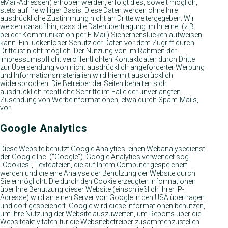
eMail-Adressen) erhoben werden, erfolgt dies, soweit möglich,
stets auf freiwilliger Basis. Diese Daten werden ohne Ihre
ausdrückliche Zustimmung nicht an Dritte weitergegeben. Wir
weisen darauf hin, dass die Datenübertragung im Internet (z.B.
bei der Kommunikation per E-Mail) Sicherheitslücken aufweisen
kann. Ein lückenloser Schutz der Daten vor dem Zugriff durch
Dritte ist nicht möglich. Der Nutzung von im Rahmen der
Impressumspflicht veröffentlichten Kontaktdaten durch Dritte
zur Übersendung von nicht ausdrücklich angeforderter Werbung
und Informationsmaterialien wird hiermit ausdrücklich
widersprochen. Die Betreiber der Seiten behalten sich
ausdrücklich rechtliche Schritte im Falle der unverlangten
Zusendung von Werbeinformationen, etwa durch Spam-Mails,
vor.
Google Analytics
Diese Website benutzt Google Analytics, einen Webanalysedienst
der Google Inc. ("Google"). Google Analytics verwendet sog.
"Cookies", Textdateien, die auf Ihrem Computer gespeichert
werden und die eine Analyse der Benutzung der Website durch
Sie ermöglicht. Die durch den Cookie erzeugten Informationen
über Ihre Benutzung dieser Website (einschließlich Ihrer IP-
Adresse) wird an einen Server von Google in den USA übertragen
und dort gespeichert. Google wird diese Informationen benutzen,
um Ihre Nutzung der Website auszuwerten, um Reports über die
Websiteaktivitäten für die Websitebetreiber zusammenzustellen